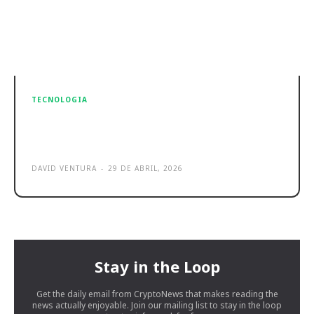
TECNOLOGIA
Google Pixel 11: Tensor G6 promete
força, mas gera dúvidas
DAVID VENTURA
-
29 DE ABRIL, 2026
Stay in the Loop
Get the daily email from CryptoNews that makes reading the
news actually enjoyable. Join our mailing list to stay in the loop