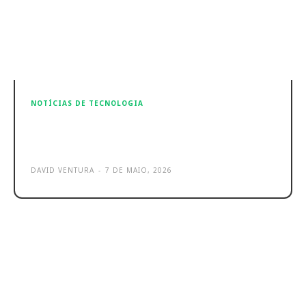
NOTÍCIAS DE TECNOLOGIA
Google Pixel 11: Já são conhecidos
mais detalhes. Sabe tudo!
DAVID VENTURA
-
7 DE MAIO, 2026