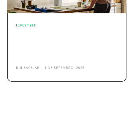
LIFESTYLE
The Premiere 5 é o novo
projetor interativo da
Samsung
RUI BACELAR
-
1 DE SETEMBRO, 2025