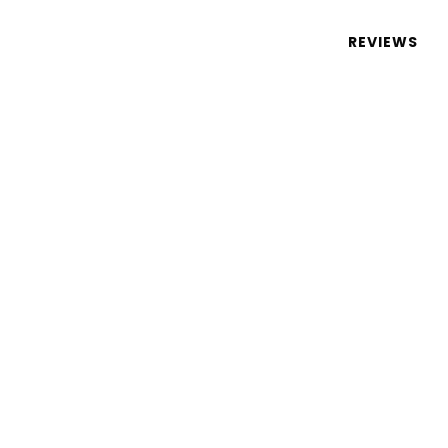
 de tecnologia em português
REVIEWS