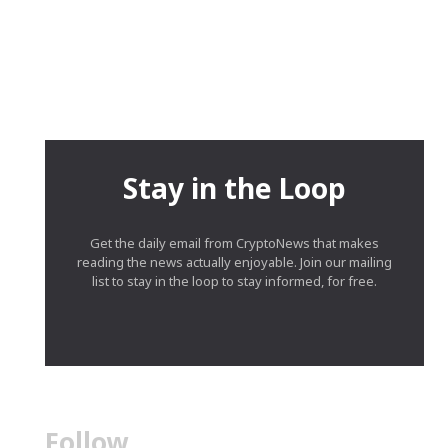
Stay in the Loop
Get the daily email from CryptoNews that makes
reading the news actually enjoyable. Join our mailing
list to stay in the loop to stay informed, for free.
Follow