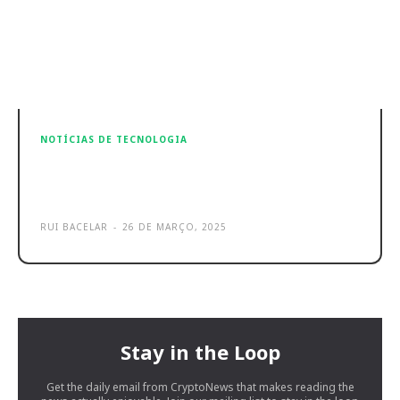
NOTÍCIAS DE TECNOLOGIA
LG revela soluções de climatização
inovadoras na ISH 2025
RUI BACELAR
-
26 DE MARÇO, 2025
Stay in the Loop
Get the daily email from CryptoNews that makes reading the