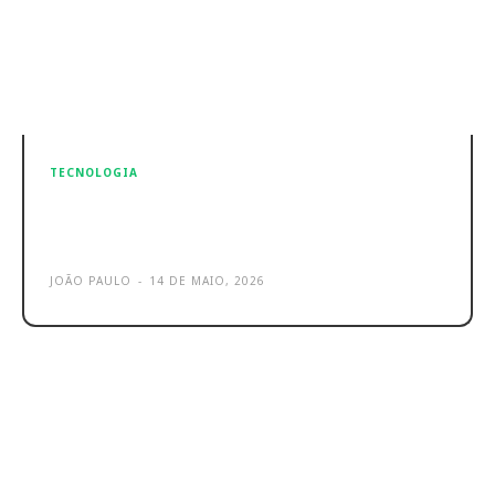
TECNOLOGIA
Meta lança IA no Threads e
utilizadores não a podem bloquear
JOÃO PAULO
-
14 DE MAIO, 2026