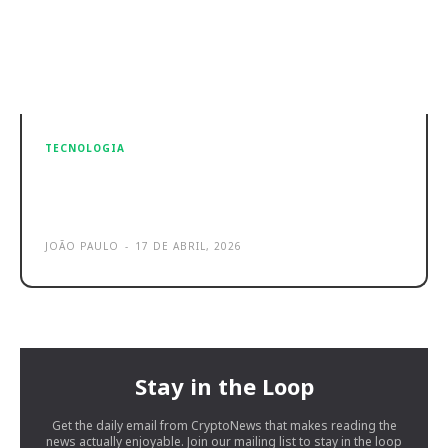
TECNOLOGIA
Threads recebe recurso há muito
aguardado! Já era tempo
JOÃO PAULO
-
17 DE ABRIL, 2026
Stay in the Loop
Get the daily email from CryptoNews that makes reading the
news actually enjoyable. Join our mailing list to stay in the loop