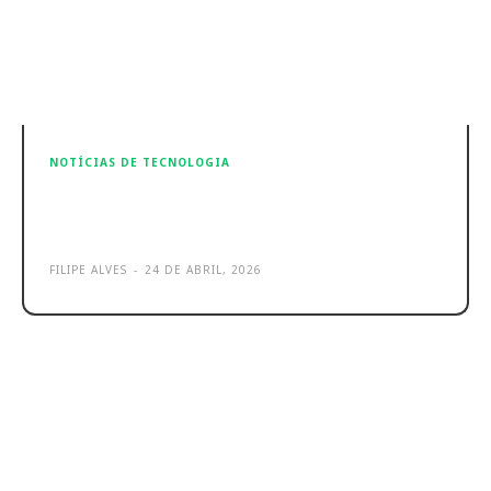
NOTÍCIAS DE TECNOLOGIA
Apple: Tim Cook diz qual foi o
maior erro como CEO da Apple
FILIPE ALVES
-
24 DE ABRIL, 2026