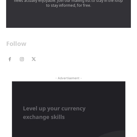
news actually enjoyable. Join our mailing list to stay in the loop
to stay informed, for free.
Follow
- Advertisement -