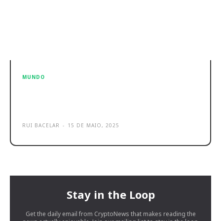
MUNDO
AstroLab é a plataforma que une a
indústria e startups com a IA
RUI BACELAR
-
15 DE MAIO, 2025
Stay in the Loop
Get the daily email from CryptoNews that makes reading the