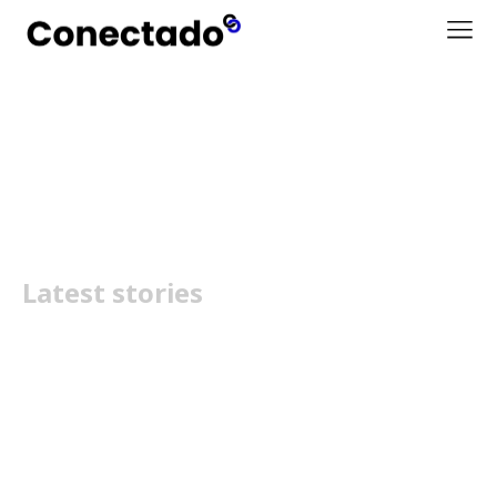
TriChroma Laser TV L9Q
Latest stories