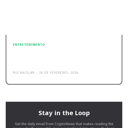
ENTRETENIMENTO
TriChroma Laser TV L9Q é o novo
colosso da Hisense
RUI BACELAR
-
26 DE FEVEREIRO, 2026
Stay in the Loop
Get the daily email from CryptoNews that makes reading the