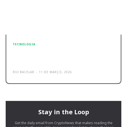
TECNOLOGIA
Trust Seron é o novo rato wireless
por menos de 20 €
RUI BACELAR
-
11 DE MARÇO, 2026
Stay in the Loop
Get the daily email from CryptoNews that makes reading the