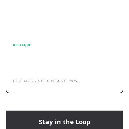
DESTAQUE
Huawei Watch Ultimate 2:
smartwatch para Android e iPhone
é incrível
FILIPE ALVES
-
6 DE NOVEMBRO, 2025
Stay in the Loop