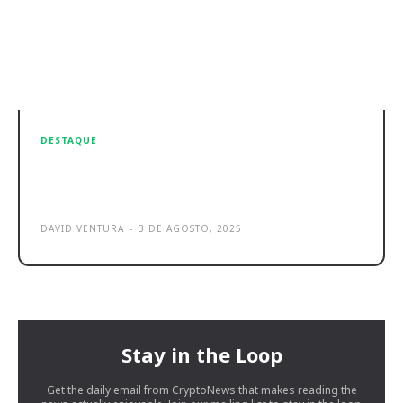
DESTAQUE
ASUS Zenbook A14 Review:
Potente, Leve e Soberano
DAVID VENTURA
-
3 DE AGOSTO, 2025
Stay in the Loop
Get the daily email from CryptoNews that makes reading the