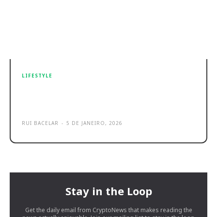
LIFESTYLE
UltraGear evo: eis a nova pérola da
LG para o futuro do Gaming
RUI BACELAR
-
5 DE JANEIRO, 2026
Stay in the Loop
Get the daily email from CryptoNews that makes reading the