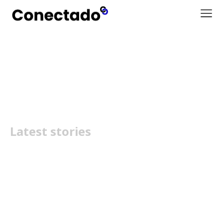
UltraGear evo
Latest stories