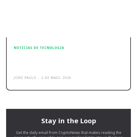
NOTÍCIAS DE TECNOLOGIA
Fã de Harry Potter? Hogwarts
Legacy grátis por tempo limitado
JOÃO PAULO
-
2 DE MAIO, 2026
Stay in the Loop
Get the daily email from CryptoNews that makes reading the