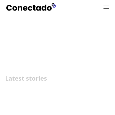
UrbanGlide Cruise GT1000
2x2
Latest stories