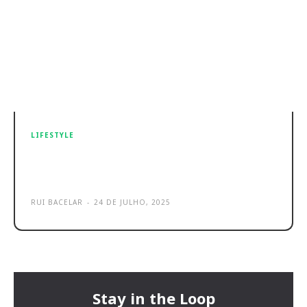
LIFESTYLE
UrbanGlide Cruise GT1000 2×2:
trotinete de topo chega a Portugal
RUI BACELAR
-
24 DE JULHO, 2025
Stay in the Loop