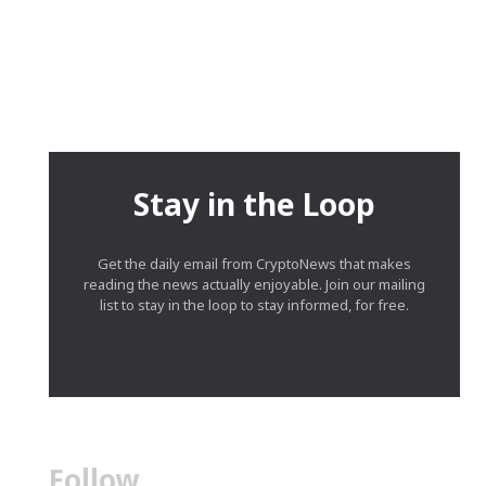
Stay in the Loop
Get the daily email from CryptoNews that makes
reading the news actually enjoyable. Join our mailing
list to stay in the loop to stay informed, for free.
Follow