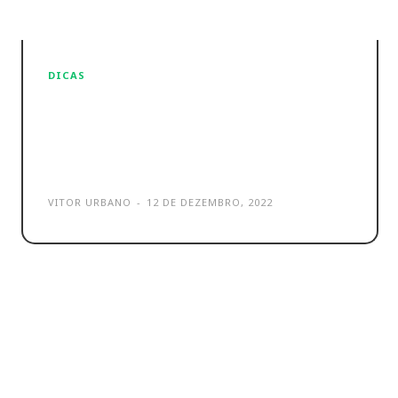
DICAS
Melhores VPNs grátis em 2024
(mesmo!) – As 5 melhores que
podes ter
VITOR URBANO
-
12 DE DEZEMBRO, 2022