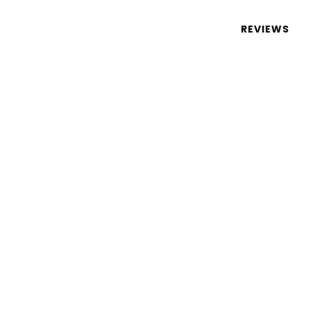
 de tecnologia em português
REVIEWS