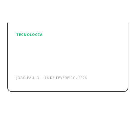
TECNOLOGIA
Windows 11 – Recurso do
Windows 10 vai regressar em
grande
JOÃO PAULO
-
16 DE FEVEREIRO, 2026