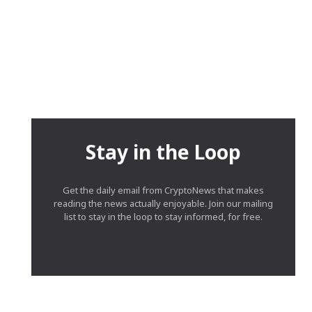
Stay in the Loop
Get the daily email from CryptoNews that makes
reading the news actually enjoyable. Join our mailing
list to stay in the loop to stay informed, for free.