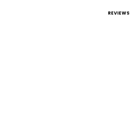
 de tecnologia em português
REVIEWS