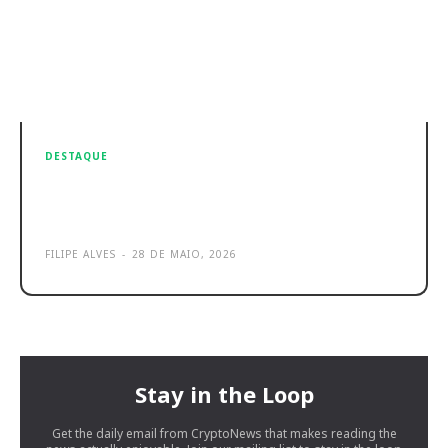
DESTAQUE
Este projetor vai substituir a tua
TV do quarto! Wanbo Vali 1 Pro
FILIPE ALVES
-
28 DE MAIO, 2026
Stay in the Loop
Get the daily email from CryptoNews that makes reading the