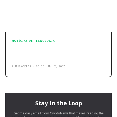
NOTÍCIAS DE TECNOLOGIA
Apple revela novas ferramentas
para programadores no WWDC25
RUI BACELAR
-
10 DE JUNHO, 2025
Stay in the Loop
Get the daily email from CryptoNews that makes reading the