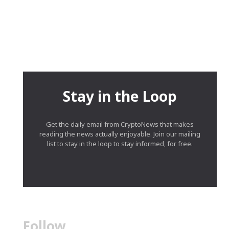
Stay in the Loop
Get the daily email from CryptoNews that makes
reading the news actually enjoyable. Join our mailing
list to stay in the loop to stay informed, for free.
Follow