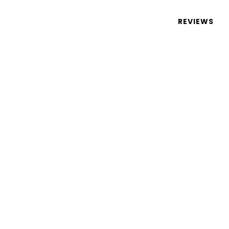
 de tecnologia em português
REVIEWS