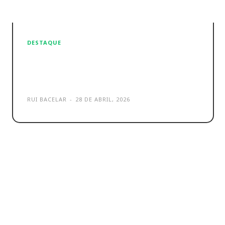
DESTAQUE
Sony WF-M1000XM6 review:
deliciosamente perfeitos!
RUI BACELAR
-
28 DE ABRIL, 2026