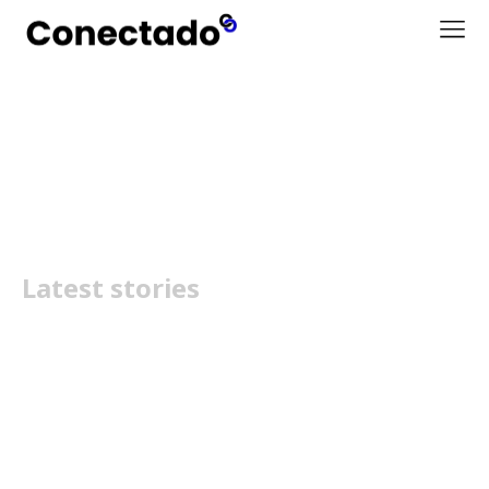
WiFi 7 Triband
Latest stories