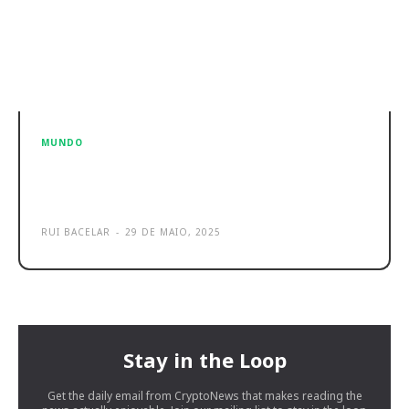
MUNDO
MEO quer agitar o mercado com
WiFi 7 Triband em Portugal
RUI BACELAR
-
29 DE MAIO, 2025
Stay in the Loop
Get the daily email from CryptoNews that makes reading the