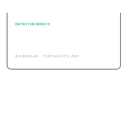
ENTRETENIMENTO
Razer Wolverine V3 Pro 8K PC
é o novo comando de luxo
RUI BACELAR
-
13 DE AGOSTO, 2025