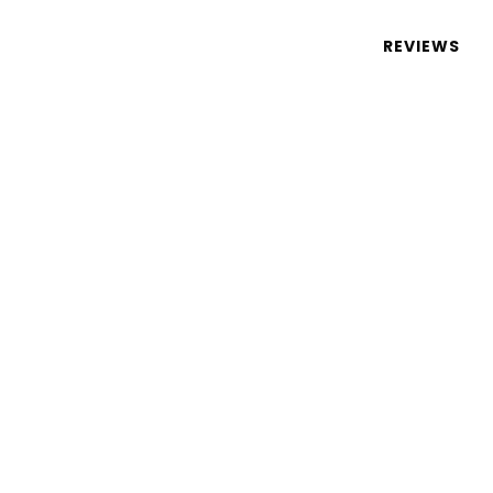
 de tecnologia em português
REVIEWS
 PC