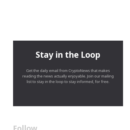
Stay in the Loop
Get the daily email from CryptoNews that makes
reading the news actually enjoyable. Join our mailing
list to stay in the loop to stay informed, for free.
Follow