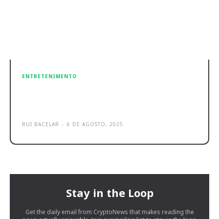
ENTRETENIMENTO
Worten Game Ring On Tour dará a
conhecer a Nintendo Switch 2
RUI BACELAR
-
6 DE AGOSTO, 2025
Stay in the Loop
Get the daily email from CryptoNews that makes reading the