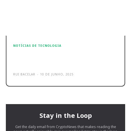
NOTÍCIAS DE TECNOLOGIA
Apple revela novas ferramentas
para programadores no WWDC25
RUI BACELAR
-
10 DE JUNHO, 2025
Stay in the Loop
Get the daily email from CryptoNews that makes reading the