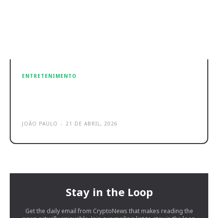
ENTRETENIMENTO
Dragon Ball Xenoverse 3 chega em
2027 para várias plataformas
JOÃO PAULO
-
21 DE ABRIL, 2026
Stay in the Loop
Get the daily email from CryptoNews that makes reading the