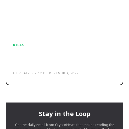
DICAS
Xiaomi 13 Pro: Eis 8 pontos
importantes antes de o comprar
FILIPE ALVES
-
12 DE DEZEMBRO, 2022
Stay in the Loop
Get the daily email from CryptoNews that makes reading the