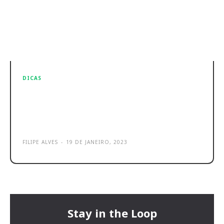
DICAS
Xiaomi Redmi Buds 3 Lite Review –
melhores earphones custo
benefício
FILIPE ALVES
-
19 DE JANEIRO, 2023
Stay in the Loop