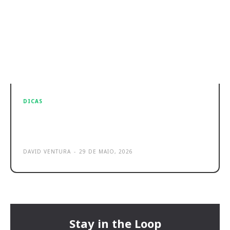
DICAS
Xiaomi Smart Tech Appliances
reforçam casa inteligente
DAVID VENTURA
-
29 DE MAIO, 2026
Stay in the Loop