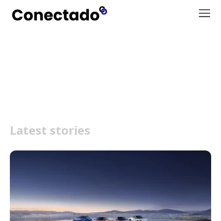
Xiaomi YU7
Latest stories