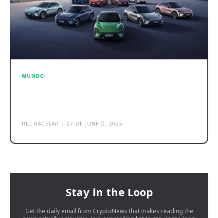
MUNDO
Xiaomi YU7 chega ao mercado com
preço a partir de 30.000€
RUI BACELAR
-
27 DE JUNHO, 2025
Stay in the Loop
Get the daily email from CryptoNews that makes reading the