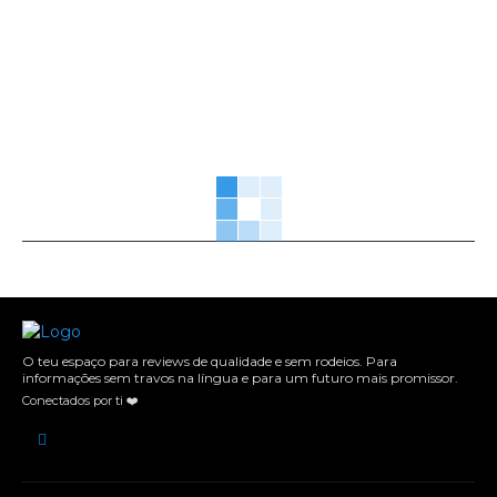
O teu espaço para reviews de qualidade e sem rodeios. Para
informações sem travos na língua e para um futuro mais promissor.
Conectados por ti ❤️