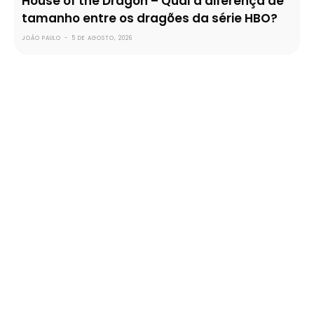
House of the Dragon – Qual a diferença de
tamanho entre os dragões da série HBO?
JOÃO PAULO
-
5 DE AGOSTO, 2026