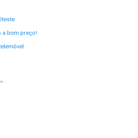
Oteste
s a bom preço!
 telemóvel
ub -