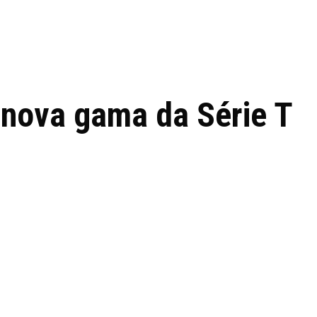
 de tecnologia em
REVIEWS
TECNOLO
ês
 nova gama da Série T