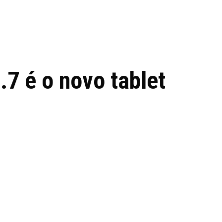
 de tecnologia em
REVIEWS
TECNOLO
ês
7 é o novo tablet