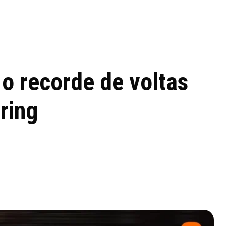
 de tecnologia em
REVIEWS
TECNOLO
ês
 o recorde de voltas
ring