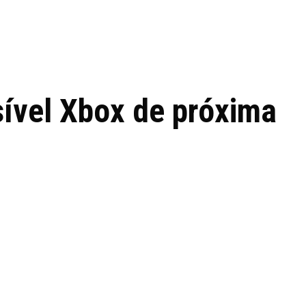
 de tecnologia em
REVIEWS
TECNOLO
ês
ível Xbox de próxima