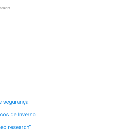
isement -
de segurança
cos de Inverno
eep research”