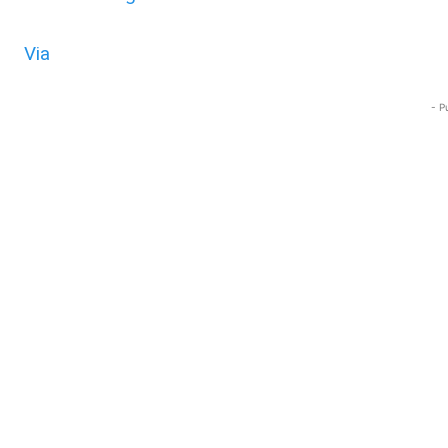
Via
- P