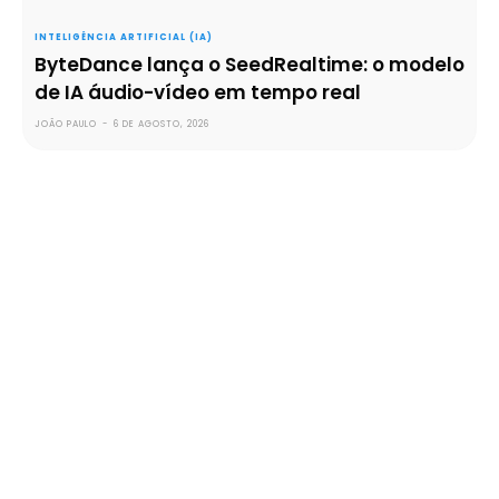
INTELIGÊNCIA ARTIFICIAL (IA)
ByteDance lança o SeedRealtime: o modelo
de IA áudio-vídeo em tempo real
JOÃO PAULO
-
6 DE AGOSTO, 2026