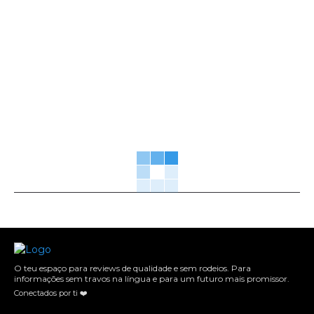
O teu espaço para reviews de qualidade e sem rodeios. Para
informações sem travos na língua e para um futuro mais promissor.
Conectados por ti ❤️