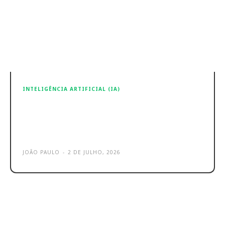
INTELIGÊNCIA ARTIFICIAL (IA)
Microsoft – Ataque massivo de
password spraying compromete
Azure
JOÃO PAULO
-
2 DE JULHO, 2026