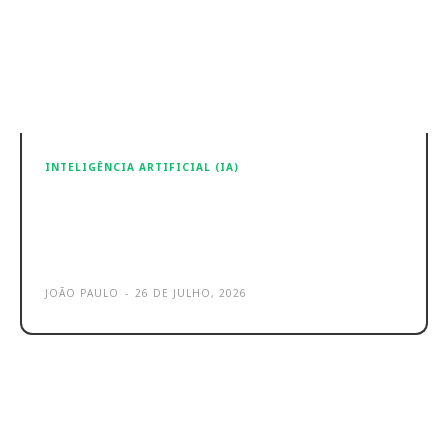
INTELIGÊNCIA ARTIFICIAL (IA)
OpenAI sob pressão: modelos de IA
podem ter ultrapassado nível
crítico de risco
JOÃO PAULO
-
26 DE JULHO, 2026