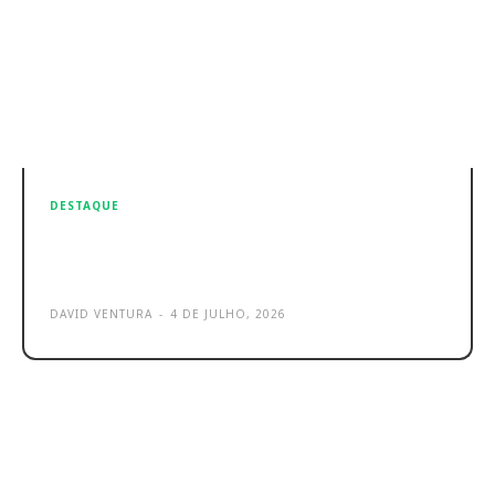
DESTAQUE
Google Pixel: 9 erros que quase
todos cometem sem saber
DAVID VENTURA
-
4 DE JULHO, 2026