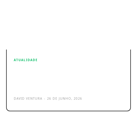
ATUALIDADE
Android avisa antes do sismo?
Descobre como funciona o alerta
que pode salvar vidas
DAVID VENTURA
-
26 DE JUNHO, 2026