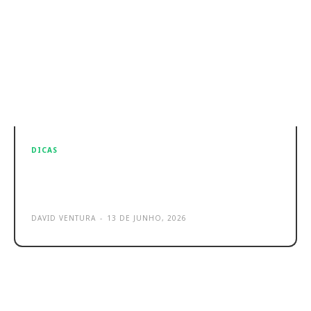
DICAS
Android recebeu nova função
contra chamadas falsas: ativa já
DAVID VENTURA
-
13 DE JUNHO, 2026