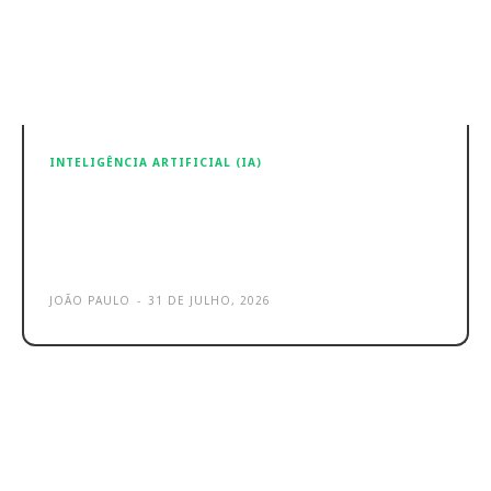
INTELIGÊNCIA ARTIFICIAL (IA)
Google Chrome – IA está a acelerar
a encontro de bugs e torna as
correções mais rápidas
JOÃO PAULO
-
31 DE JULHO, 2026