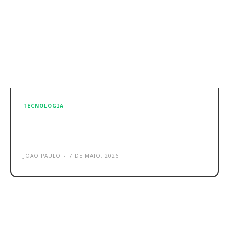
TECNOLOGIA
Cibersegurança? Microsoft Edge
pode revelar palavras-passe
JOÃO PAULO
-
7 DE MAIO, 2026