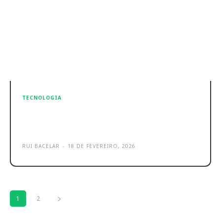
TECNOLOGIA
TC90 KIT é a nova câmara de
vigilância solar da TP-Link
RUI BACELAR
-
18 DE FEVEREIRO, 2026
1
2