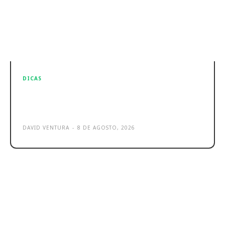
DICAS
Google Drive termina backup de
fotos: o que fazer agora
DAVID VENTURA
-
8 DE AGOSTO, 2026