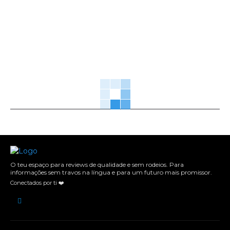
O teu espaço para reviews de qualidade e sem rodeios. Para
informações sem travos na língua e para um futuro mais promissor.
Conectados por ti ❤️