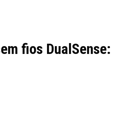
 de tecnologia em
REVIEWS
TECNOLO
ês
em fios DualSense: