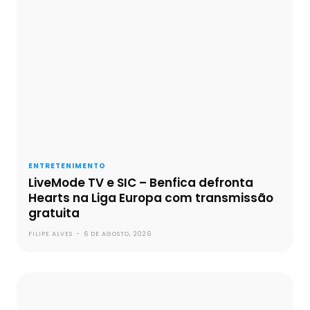
ENTRETENIMENTO
LiveMode TV e SIC – Benfica defronta
Hearts na Liga Europa com transmissão
gratuita
FILIPE ALVES
-
6 DE AGOSTO, 2026