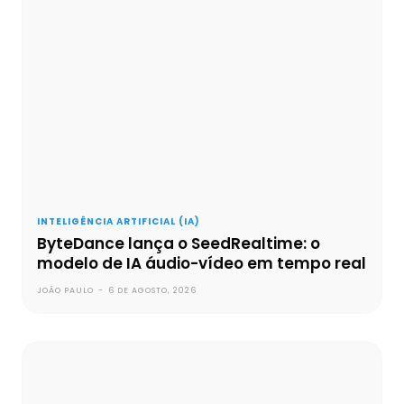
INTELIGÊNCIA ARTIFICIAL (IA)
ByteDance lança o SeedRealtime: o
modelo de IA áudio-vídeo em tempo real
JOÃO PAULO
-
6 DE AGOSTO, 2026