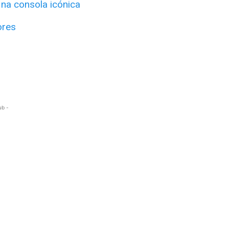
 na consola icónica
ores
ub -