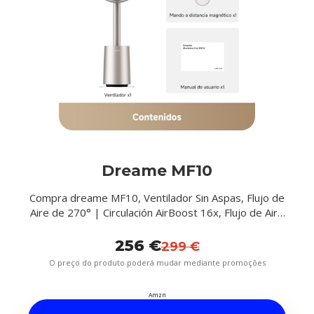
Dreame MF10
Compra dreame MF10, Ventilador Sin Aspas, Flujo de
Aire de 270° | Circulación AirBoost 16x, Flujo de Aire
que se Adapta a la Temperatura, Filtro Lavable,
Control Con App y Voz, ...
256 €
299 €
O preço do produto poderá mudar mediante promoções
Amzn