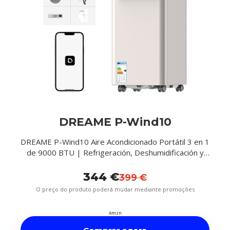
DREAME P-Wind10
DREAME P-Wind10 Aire Acondicionado Portátil 3 en 1
de 9000 BTU | Refrigeración, Deshumidificación y
Ventilación, Flujo de Aire 3D, App y Mando, Modo
Noche, Autoevaporación, Fáci...
344 €
399 €
O preço do produto poderá mudar mediante promoções
Amzn