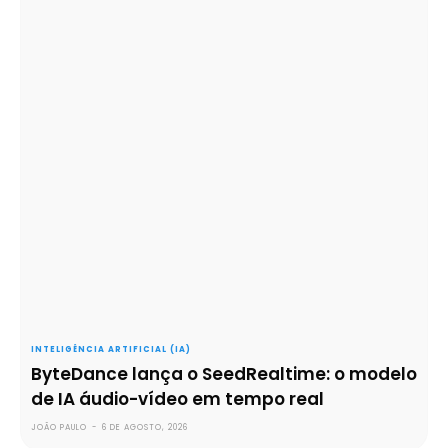
INTELIGÊNCIA ARTIFICIAL (IA)
ByteDance lança o SeedRealtime: o modelo
de IA áudio-vídeo em tempo real
JOÃO PAULO
-
6 DE AGOSTO, 2026