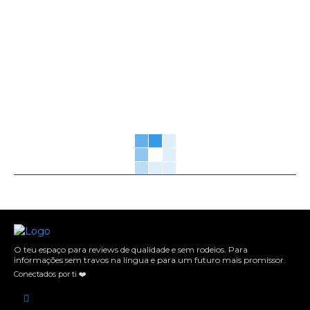
O teu espaço para reviews de qualidade e sem rodeios. Para
informações sem travos na língua e para um futuro mais promissor.
Conectados por ti ❤️