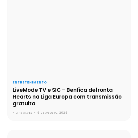
ENTRETENIMENTO
LiveMode TV e SIC – Benfica defronta
Hearts na Liga Europa com transmissão
gratuita
FILIPE ALVES
-
6 DE AGOSTO, 2026