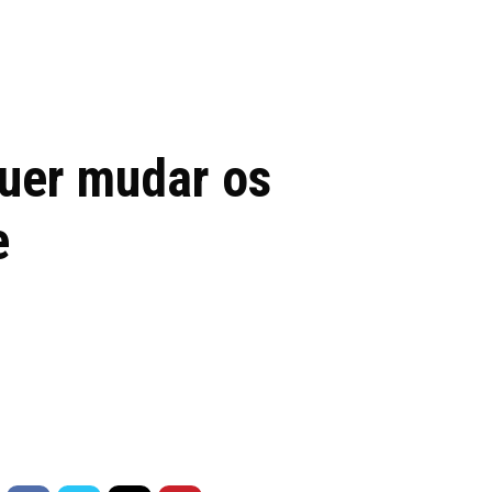
 de tecnologia em
REVIEWS
TECNOLO
ês
uer mudar os
e