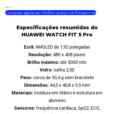
Amzn
Comprar agora ao melhor preço na Amazon.es
Especificações resumidas do
HUAWEI WATCH FIT 5 Pro
Ecrã:
AMOLED de 1,92 polegadas
Resolução:
480 x 408 píxeis
Brilho máximo:
até 3000 nits
Vidro:
safira 2,5D
Peso:
cerca de 30,4 g sem bracelete
Dimensões:
44,5 x 40,8 x 9,5 mm
Materiais:
moldura em titânio e estrutura em
alumínio
Sensores:
frequência cardíaca, SpO2, ECG,