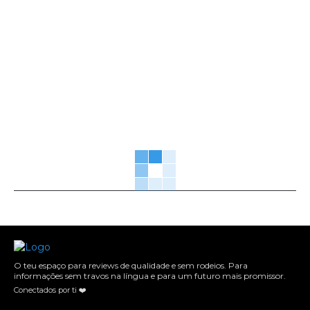
O teu espaço para reviews de qualidade e sem rodeios. Para
informações sem travos na língua e para um futuro mais promissor.
Conectados por ti ❤️