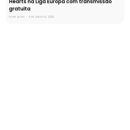
Hearts na Liga Europa com transmissão
gratuita
FILIPE ALVES
-
6 DE AGOSTO, 2026