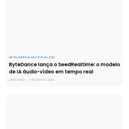
INTELIGÊNCIA ARTIFICIAL (IA)
ByteDance lança o SeedRealtime: o modelo
de IA áudio-vídeo em tempo real
JOÃO PAULO
-
6 DE AGOSTO, 2026