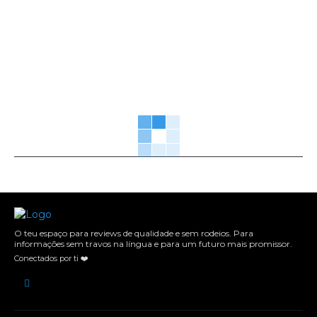
O teu espaço para reviews de qualidade e sem rodeios. Para
informações sem travos na língua e para um futuro mais promissor.
Conectados por ti ❤️