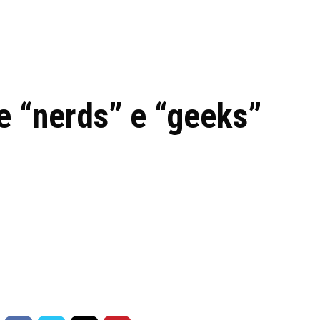
 de tecnologia em
REVIEWS
TECNOLO
ês
e “nerds” e “geeks”