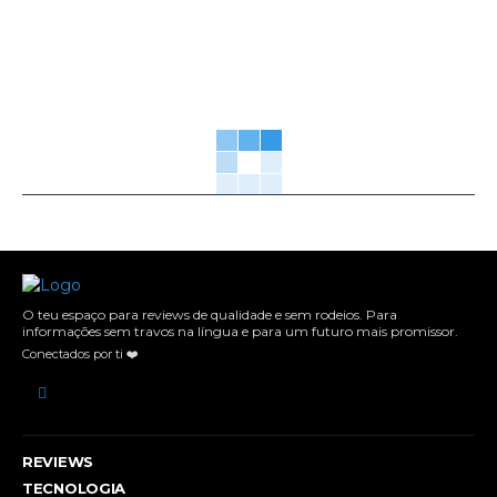
O teu espaço para reviews de qualidade e sem rodeios. Para
informações sem travos na língua e para um futuro mais promissor.
Conectados por ti ❤️
REVIEWS
TECNOLOGIA