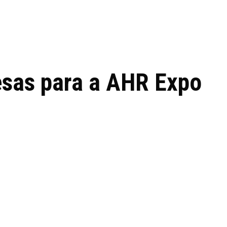
 de tecnologia em
REVIEWS
TECNOLO
ês
esas para a AHR Expo