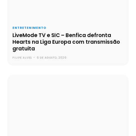
ENTRETENIMENTO
LiveMode TV e SIC – Benfica defronta
Hearts na Liga Europa com transmissão
gratuita
FILIPE ALVES
-
6 DE AGOSTO, 2026