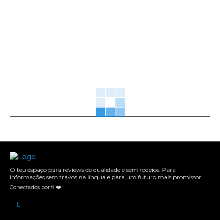
O teu espaço para reviews de qualidade e sem rodeios. Para
informações sem travos na língua e para um futuro mais promissor.
Conectados por ti ❤️