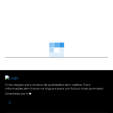
O teu espaço para reviews de qualidade e sem rodeios. Para
informações sem travos na língua e para um futuro mais promissor.
Conectados por ti ❤️